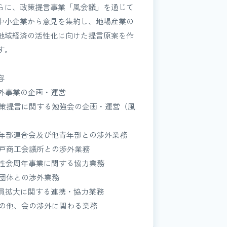
らに、政策提言事業「風会議」を通じて
中小企業から意見を集約し、地場産業の
地域経済の活性化に向けた提言原案を作
す。
容
 渉外事業の企画・運営
 政策提言に関する勉強会の企画・運営（風
）
 青年部連合会及び他青年部との渉外業務
 瀬戸商工会議所との渉外業務
 女性会周年事業に関する協力業務
 他団体との渉外業務
 会員拡大に関する連携・協力業務
 その他、会の渉外に関わる業務