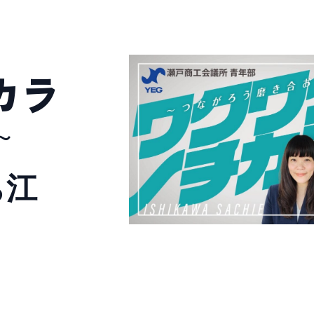
カラ
〜
ち江