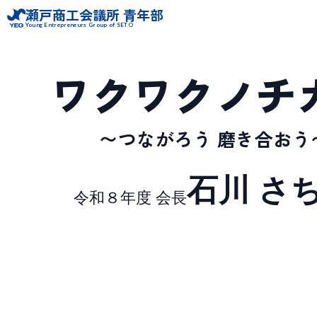
瀬戸商工会議所 青年部
Young Entrepreneurs Group of SETO
ワクワクノチ
〜つながろう 磨き合おう
石川 さ
令和８年度 会長