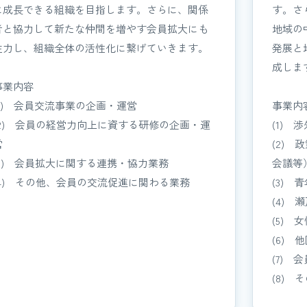
に成長できる組織を目指します。さらに、関係
す。さ
者と協力して新たな仲間を増やす会員拡大にも
地域の
注力し、組織全体の活性化に繋げていきます。
発展と
成しま
事業内容
(1) 会員交流事業の企画・運営
事業内
(2) 会員の経営力向上に資する研修の企画・運
(1)
営
(2)
(3) 会員拡大に関する連携・協力業務
会議等
(4) その他、会員の交流促進に関わる業務
(3)
(4)
(5)
(6)
(7)
(8)